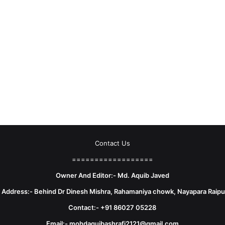
Contact Us
==================
Owner And Editor:- Md. Aquib Javed
e Address:- Behind Dr Dinesh Mishra, Rahamaniya chowk, Nayapara Raipu
Contact:- +91 86027 05228
Email:- mohdaquibashrafi2121@gmail.com