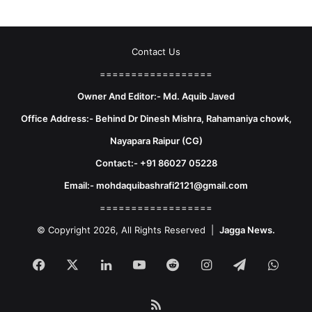
Contact Us
==================
Owner And Editor:- Md. Aquib Javed
Office Address:- Behind Dr Dinesh Mishra, Rahamaniya chowk,
Nayapara Raipur (CG)
Contact:- +91 86027 05228
Email:- mohdaquibashrafi2121@gmail.com
==================
© Copyright 2026, All Rights Reserved |
Jagga News.
Facebook
X
LinkedIn
YouTube
Reddit
Instagram
Telegram
What
RSS