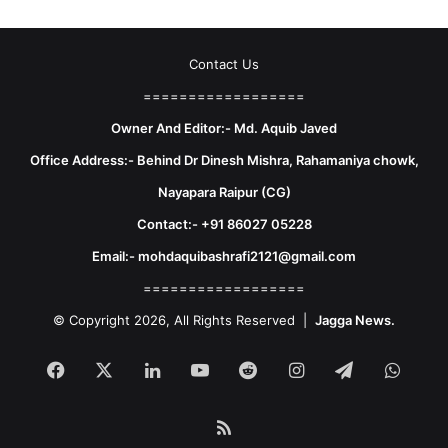
Contact Us
==================
Owner And Editor:- Md. Aquib Javed
Office Address:- Behind Dr Dinesh Mishra, Rahamaniya chowk,
Nayapara Raipur (CG)
Contact:- +91 86027 05228
Email:- mohdaquibashrafi2121@gmail.com
==================
© Copyright 2026, All Rights Reserved |
Jagga News.
Facebook
X
LinkedIn
YouTube
Reddit
Instagram
Telegram
What
RSS