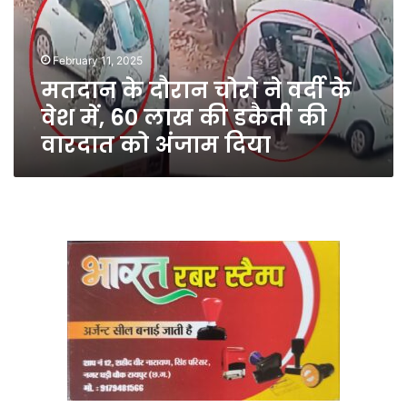
वर्दी
के
वेश
February 11, 2025
में,
मतदान के दौरान चोरो ने वर्दी के
60
लाख
वेश में, 60 लाख की डकैती की
की
वारदात को अंजाम दिया
डकैती
की
वारदात
को
अंजाम
दिया