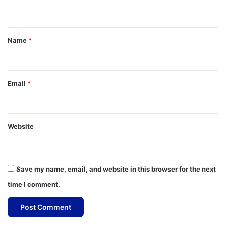
n
t
*
Name
*
Email
*
Website
Save my name, email, and website in this browser for the next
time I comment.