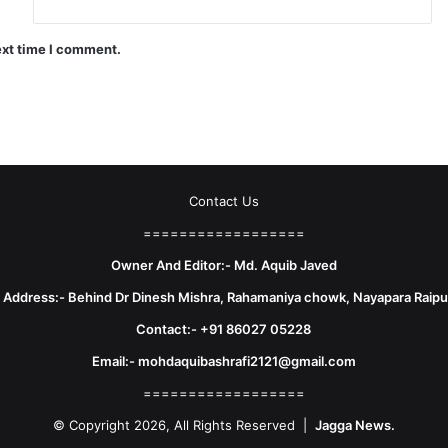
ext time I comment.
Contact Us
==================
Owner And Editor:- Md. Aquib Javed
e Address:- Behind Dr Dinesh Mishra, Rahamaniya chowk, Nayapara Raipu
Contact:- +91 86027 05228
Email:- mohdaquibashrafi2121@gmail.com
==================
© Copyright 2026, All Rights Reserved |
Jagga News.