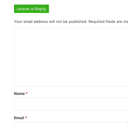
Leave a Reply
Your email address will not be published.
Required fields are 
C
o
m
m
e
n
t
*
Name
*
Email
*