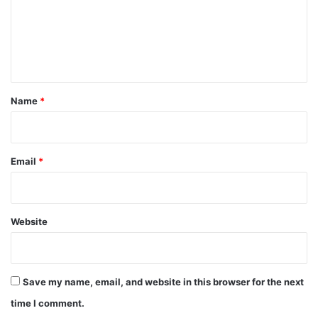
m
e
n
t
*
Name
*
Email
*
Website
Save my name, email, and website in this browser for the next
time I comment.