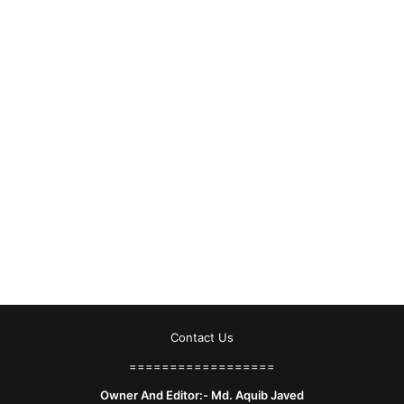
Contact Us
==================
Owner And Editor:- Md. Aquib Javed