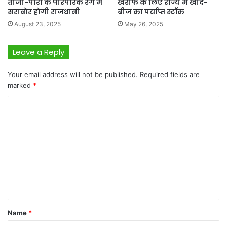
तीजा-पोरा के पारंपरिक रंग में
खरीफ के लिए राज्य में खाद-
सराबोर होगी राजधानी
बीज का पर्याप्त स्टॉक
August 23, 2025
May 26, 2025
Leave a Reply
Your email address will not be published.
Required fields are
marked
*
C
o
m
m
e
n
t
*
Name
*