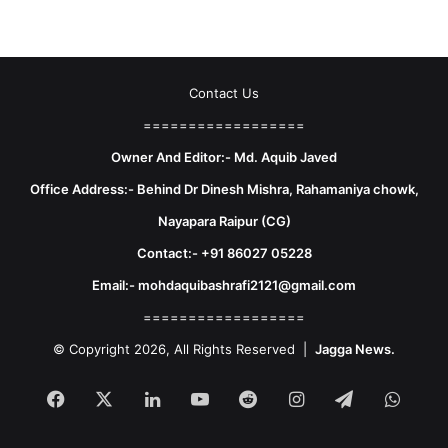
Contact Us
==================
Owner And Editor:- Md. Aquib Javed
Office Address:- Behind Dr Dinesh Mishra, Rahamaniya chowk,
Nayapara Raipur (CG)
Contact:- +91 86027 05228
Email:- mohdaquibashrafi2121@gmail.com
==================
© Copyright 2026, All Rights Reserved |
Jagga News.
Facebook
X
LinkedIn
YouTube
Reddit
Instagram
Telegram
What