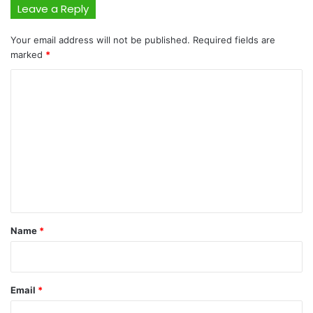
Leave a Reply
Your email address will not be published.
Required fields are
marked
*
C
o
m
m
e
n
t
*
Name
*
Email
*