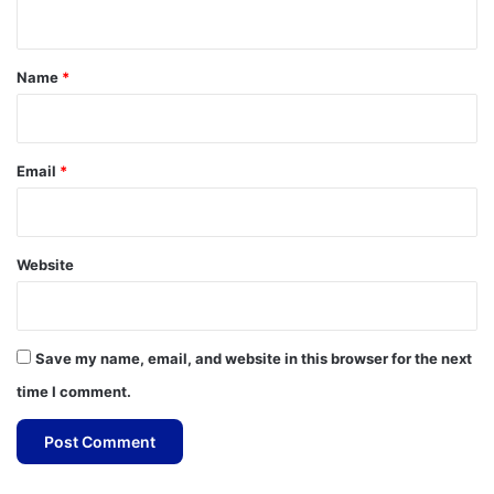
n
t
*
Name
*
Email
*
Website
Save my name, email, and website in this browser for the next
time I comment.