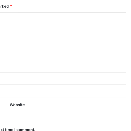
marked
*
Website
ext time I comment.