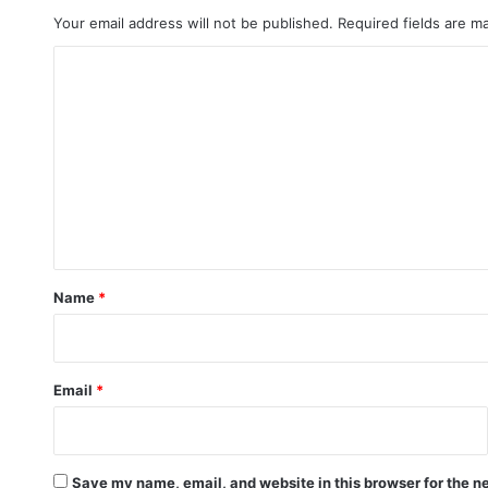
Your email address will not be published.
Required fields are 
C
o
m
m
e
n
t
*
Name
*
Email
*
Save my name, email, and website in this browser for the n