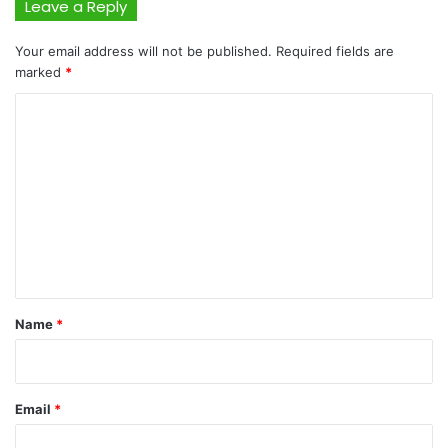
Leave a Reply
Your email address will not be published.
Required fields are
marked
*
C
o
m
m
e
n
t
*
Name
*
Email
*