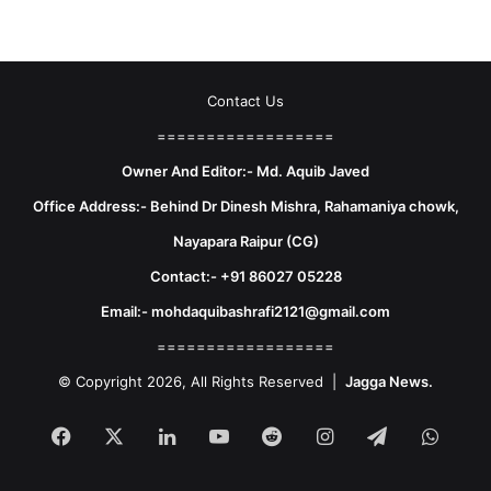
Contact Us
==================
Owner And Editor:- Md. Aquib Javed
Office Address:- Behind Dr Dinesh Mishra, Rahamaniya chowk,
Nayapara Raipur (CG)
Contact:- +91 86027 05228
Email:- mohdaquibashrafi2121@gmail.com
==================
© Copyright 2026, All Rights Reserved |
Jagga News.
Facebook
X
LinkedIn
YouTube
Reddit
Instagram
Telegram
What