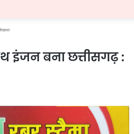
 शेखावत
ोथ इंजन बना छत्तीसगढ़ :