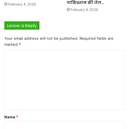
पाकिस्तान की जेल…
February 4, 2026
February 9, 2026
Leave a Reply
Your email address will not be published.
Required fields are
marked
*
C
o
m
m
e
n
t
*
Name
*