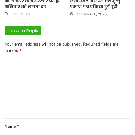
श्री रामेश्वर धाम सरकार पर हर
छत्तीसगढ़ में जन्म एवं मृत्यु
शनिवार को लगता हर…
प्रमाण पत्र प्रक्रिया हुई पूरी…
June 1, 2026
December 16, 2025
Leave a Reply
Your email address will not be published.
Required fields are
marked
*
C
o
m
m
e
n
t
*
Name
*