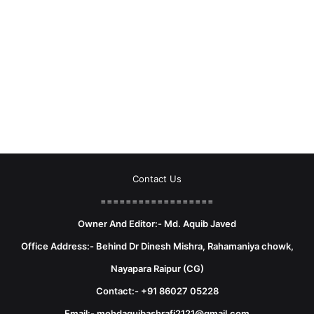
Contact Us
==================
Owner And Editor:- Md. Aquib Javed
Office Address:- Behind Dr Dinesh Mishra, Rahamaniya chowk,
Nayapara Raipur (CG)
Contact:- +91 86027 05228
Email:- mohdaquibashrafi2121@gmail.com