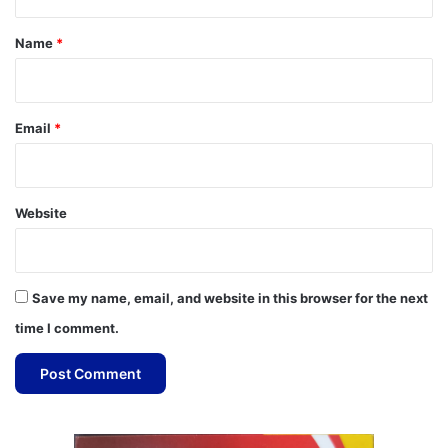
t
*
Name
*
Email
*
Website
Save my name, email, and website in this browser for the next
time I comment.