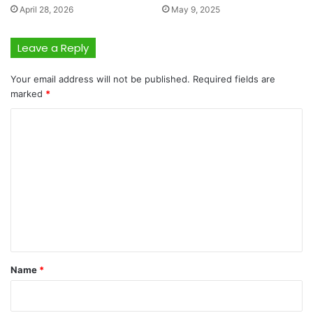
April 28, 2026
May 9, 2025
Leave a Reply
Your email address will not be published.
Required fields are
marked
*
C
o
m
m
e
n
t
*
Name
*