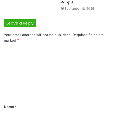
स्वीकृत
September 18, 2025
Leave a Reply
Your email address will not be published.
Required fields are
marked
*
C
o
m
m
e
n
t
*
Name
*