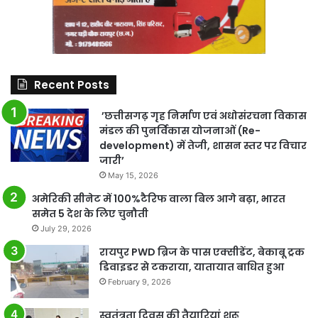
Recent Posts
’छत्तीसगढ़ गृह निर्माण एवं अधोसंरचना विकास
मंडल की पुनर्विकास योजनाओं (Re-
development) में तेजी, शासन स्तर पर विचार
जारी’
May 15, 2026
अमेरिकी सीनेट में 100%टैरिफ वाला बिल आगे बढ़ा, भारत
समेत 5 देश के लिए चुनौती
July 29, 2026
रायपुर PWD ब्रिज के पास एक्सीडेंट, बेकाबू ट्रक
डिवाइडर से टकराया, यातायात बाधित हुआ
February 9, 2026
स्वतंत्रता दिवस की तैयारियां शुरू