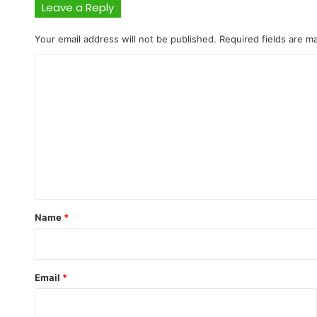
Leave a Reply
Your email address will not be published.
Required fields are 
C
o
m
m
e
n
t
*
Name
*
Email
*