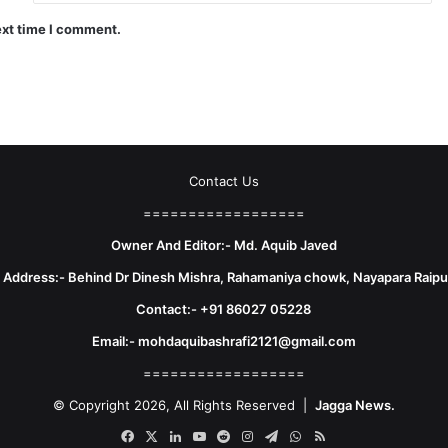
ext time I comment.
Contact Us
==================
Owner And Editor:- Md. Aquib Javed
e Address:- Behind Dr Dinesh Mishra, Rahamaniya chowk, Nayapara Raipu
Contact:- +91 86027 05228
Email:- mohdaquibashrafi2121@gmail.com
==================
© Copyright 2026, All Rights Reserved |
Jagga News.
Facebook
X
LinkedIn
YouTube
Reddit
Instagram
Telegram
WhatsApp
RSS