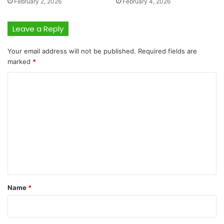
February 2, 2026
February 4, 2026
Leave a Reply
Your email address will not be published.
Required fields are
marked
*
C
o
m
m
e
n
t
*
Name
*