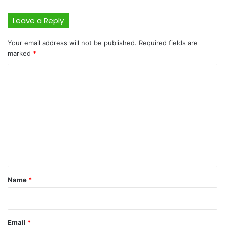
Leave a Reply
Your email address will not be published.
Required fields are
marked
*
C
o
m
m
e
n
t
*
Name
*
Email
*