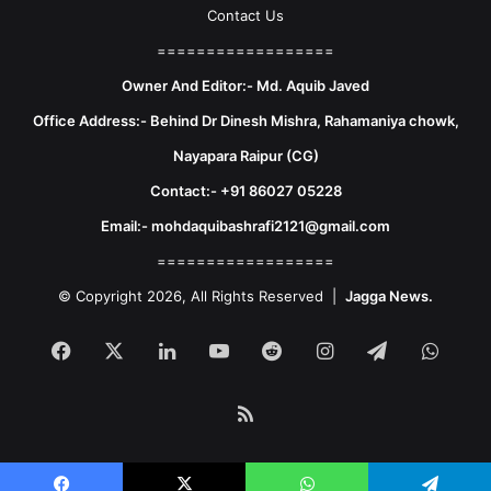
Contact Us
==================
Owner And Editor:- Md. Aquib Javed
Office Address:- Behind Dr Dinesh Mishra, Rahamaniya chowk,
Nayapara Raipur (CG)
Contact:- +91 86027 05228
Email:- mohdaquibashrafi2121@gmail.com
==================
© Copyright 2026, All Rights Reserved |
Jagga News.
Facebook
X
LinkedIn
YouTube
Reddit
Instagram
Telegram
What
RSS