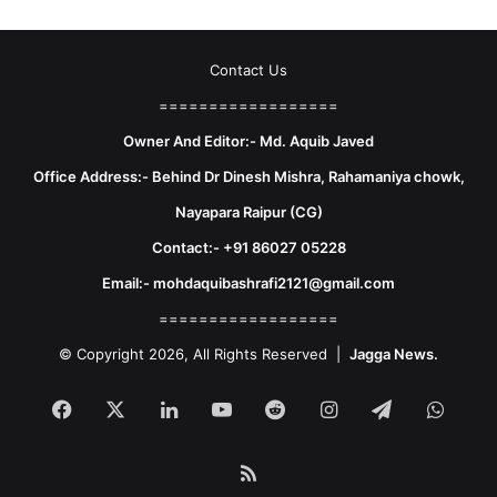
Contact Us
==================
Owner And Editor:- Md. Aquib Javed
Office Address:- Behind Dr Dinesh Mishra, Rahamaniya chowk,
Nayapara Raipur (CG)
Contact:- +91 86027 05228
Email:- mohdaquibashrafi2121@gmail.com
==================
© Copyright 2026, All Rights Reserved |
Jagga News.
Facebook
X
LinkedIn
YouTube
Reddit
Instagram
Telegram
What
RSS