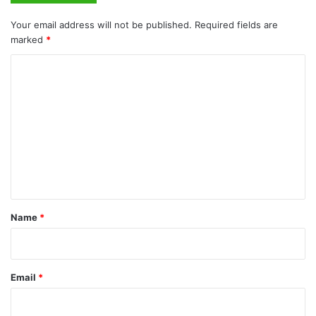
Your email address will not be published.
Required fields are
marked
*
C
o
m
m
e
n
t
*
Name
*
Email
*