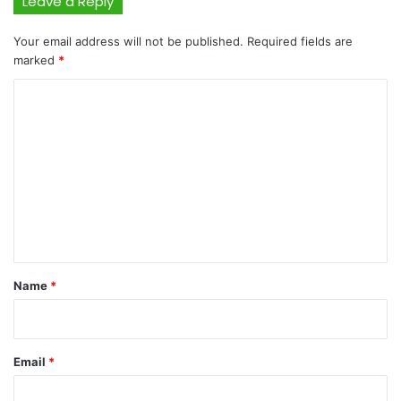
Leave a Reply
Your email address will not be published.
Required fields are
marked
*
C
o
m
m
e
n
t
*
Name
*
Email
*