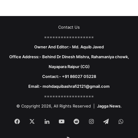
Contact Us
==================
Owner And Editor:- Md. Aquib Javed
Office Address:- Behind Dr Dinesh Mishra, Rahamaniya chowk,
Nayapara Raipur (CG)
Contact:- +91 86027 05228
Email:- mohdaquibashrafi2121@gmail.com
==================
© Copyright 2026, All Rights Reserved |
Jagga News.
Facebook
X
LinkedIn
YouTube
Reddit
Instagram
Telegram
What