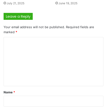
July 21, 2025
June 19, 2025
Leave a Reply
Your email address will not be published.
Required fields are
marked
*
C
o
m
m
e
n
t
*
Name
*