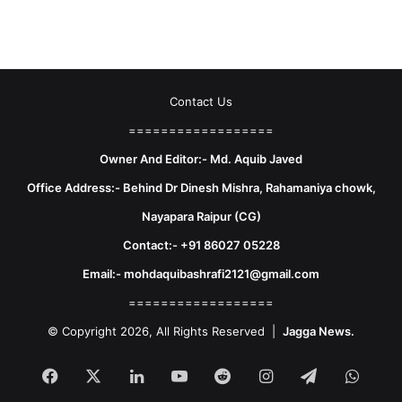
Contact Us
==================
Owner And Editor:- Md. Aquib Javed
Office Address:- Behind Dr Dinesh Mishra, Rahamaniya chowk,
Nayapara Raipur (CG)
Contact:- +91 86027 05228
Email:- mohdaquibashrafi2121@gmail.com
==================
© Copyright 2026, All Rights Reserved |
Jagga News.
Facebook
X
LinkedIn
YouTube
Reddit
Instagram
Telegram
What