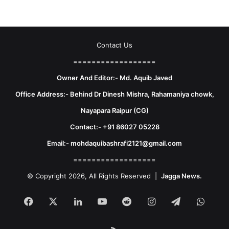
Contact Us
==================
Owner And Editor:- Md. Aquib Javed
Office Address:- Behind Dr Dinesh Mishra, Rahamaniya chowk,
Nayapara Raipur (CG)
Contact:- +91 86027 05228
Email:- mohdaquibashrafi2121@gmail.com
==================
© Copyright 2026, All Rights Reserved |
Jagga News.
Facebook
X
LinkedIn
YouTube
Reddit
Instagram
Telegram
What