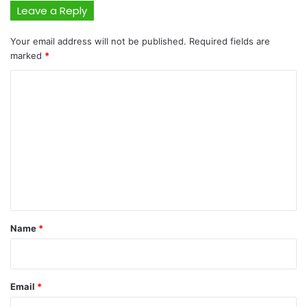
Leave a Reply
Your email address will not be published.
Required fields are
marked
*
C
o
m
m
e
n
t
*
Name
*
Email
*