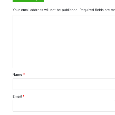
Your email address will not be published.
Required fields are 
C
o
m
m
e
n
t
*
Name
*
Email
*