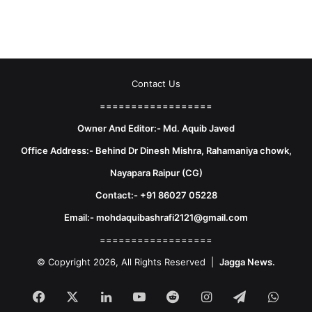
Contact Us
==================
Owner And Editor:- Md. Aquib Javed
Office Address:- Behind Dr Dinesh Mishra, Rahamaniya chowk,
Nayapara Raipur (CG)
Contact:- +91 86027 05228
Email:- mohdaquibashrafi2121@gmail.com
==================
© Copyright 2026, All Rights Reserved |
Jagga News.
Facebook
X
LinkedIn
YouTube
Reddit
Instagram
Telegram
What