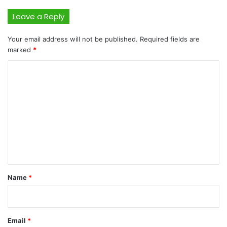
Leave a Reply
Your email address will not be published.
Required fields are
marked
*
C
o
m
m
e
n
t
*
Name
*
Email
*