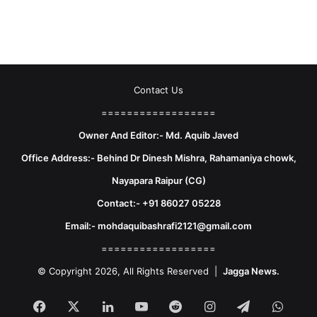
Contact Us
==================
Owner And Editor:- Md. Aquib Javed
Office Address:- Behind Dr Dinesh Mishra, Rahamaniya chowk,
Nayapara Raipur (CG)
Contact:- +91 86027 05228
Email:- mohdaquibashrafi2121@gmail.com
==================
© Copyright 2026, All Rights Reserved |
Jagga News.
Facebook
X
LinkedIn
YouTube
Reddit
Instagram
Telegram
What