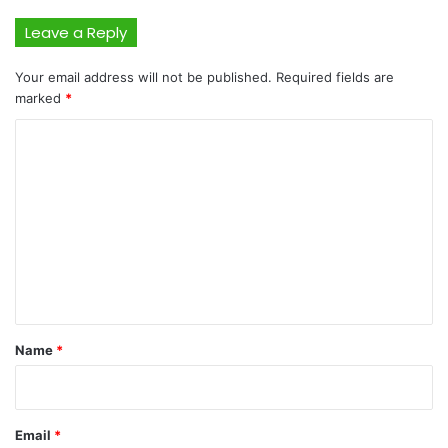
Leave a Reply
Your email address will not be published.
Required fields are
marked
*
C
o
m
m
e
n
t
*
Name
*
Email
*