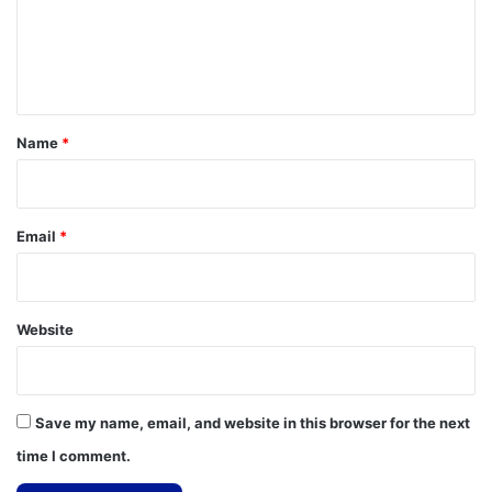
m
e
n
t
*
Name
*
Email
*
Website
Save my name, email, and website in this browser for the next
time I comment.