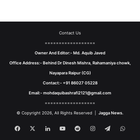
Contact Us
==================
Owner And Editor:- Md. Aquib Javed
Office Address:- Behind Dr Dinesh Mishra, Rahamaniya chowk,
Nayapara Raipur (CG)
Contact:- +91 86027 05228
Email:- mohdaquibashrafi2121@gmail.com
==================
© Copyright 2026, All Rights Reserved |
Jagga News.
Facebook
X
LinkedIn
YouTube
Reddit
Instagram
Telegram
What