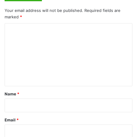
Your email address will not be published.
Required fields are
marked
*
C
o
m
m
e
n
t
*
Name
*
Email
*