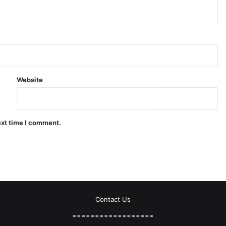
Website
ext time I comment.
Contact Us
==================