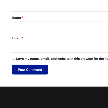
n
t
*
Name
*
Email
*
Save my name, email, and website in this browser for the n