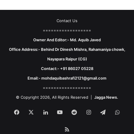
Contact Us
==================
Owner And Editor:- Md. Aquib Javed
Office Address:- Behind Dr Dinesh Mishra, Rahamaniya chowk,
Nayapara Raipur (CG)
Contact:- +91 86027 05228
Email:- mohdaquibashrafi2121@gmail.com
==================
© Copyright 2026, All Rights Reserved |
Jagga News.
Facebook
X
LinkedIn
YouTube
Reddit
Instagram
Telegram
What
RSS