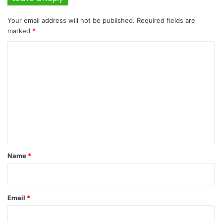
Your email address will not be published.
Required fields are
marked
*
C
o
m
m
e
n
t
*
Name
*
Email
*