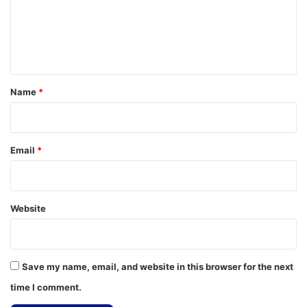
m
e
n
t
*
Name
*
Email
*
Website
Save my name, email, and website in this browser for the next
time I comment.