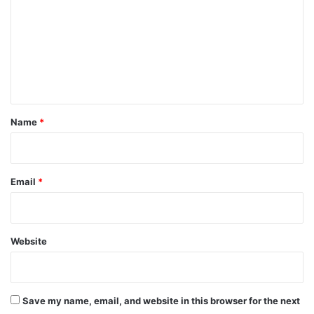
m
m
e
n
t
*
Name
*
Email
*
Website
Save my name, email, and website in this browser for the next