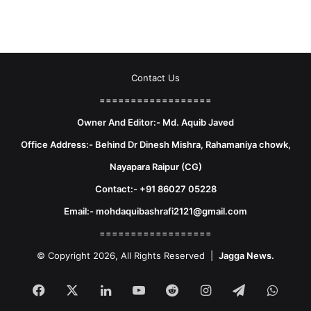
Contact Us
==================
Owner And Editor:- Md. Aquib Javed
Office Address:- Behind Dr Dinesh Mishra, Rahamaniya chowk,
Nayapara Raipur (CG)
Contact:- +91 86027 05228
Email:- mohdaquibashrafi2121@gmail.com
==================
© Copyright 2026, All Rights Reserved |
Jagga News.
Facebook
X
LinkedIn
YouTube
Reddit
Instagram
Telegram
What