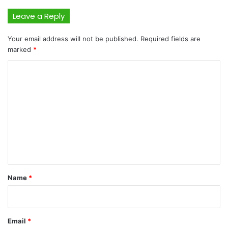
Leave a Reply
Your email address will not be published.
Required fields are
marked
*
C
o
m
m
e
n
t
*
Name
*
Email
*