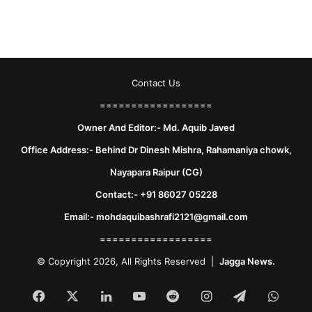
Contact Us
==================
Owner And Editor:- Md. Aquib Javed
Office Address:- Behind Dr Dinesh Mishra, Rahamaniya chowk,
Nayapara Raipur (CG)
Contact:- +91 86027 05228
Email:- mohdaquibashrafi2121@gmail.com
==================
© Copyright 2026, All Rights Reserved |
Jagga News.
Facebook
X
LinkedIn
YouTube
Reddit
Instagram
Telegram
What