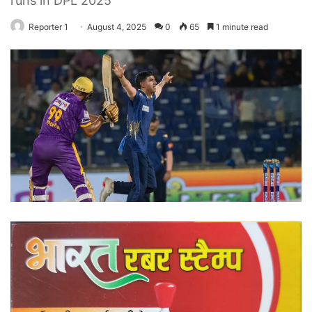
runs in DPL 2025
Reporter 1
August 4, 2025
0
65
1 minute read