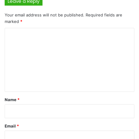
Leave a Reply
Your email address will not be published.
Required fields are
marked
*
C
o
m
m
e
n
t
*
Name
*
Email
*