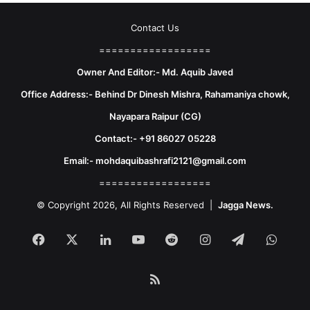
Contact Us
==================
Owner And Editor:- Md. Aquib Javed
Office Address:- Behind Dr Dinesh Mishra, Rahamaniya chowk,
Nayapara Raipur (CG)
Contact:- +91 86027 05228
Email:- mohdaquibashrafi2121@gmail.com
==================
© Copyright 2026, All Rights Reserved |
Jagga News.
Facebook
X
LinkedIn
YouTube
Reddit
Instagram
Telegram
What
RSS