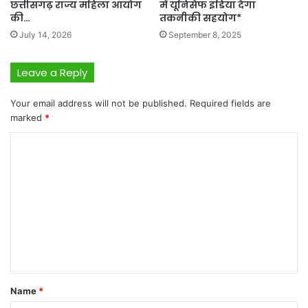
छत्तीसगढ़ राज्य महिला आयोग
में यूनिसेफ इंडिया देगा
की…
तकनीकी सहयोग*
July 14, 2026
September 8, 2025
Leave a Reply
Your email address will not be published.
Required fields are
marked
*
C
o
m
m
e
n
t
*
Name
*