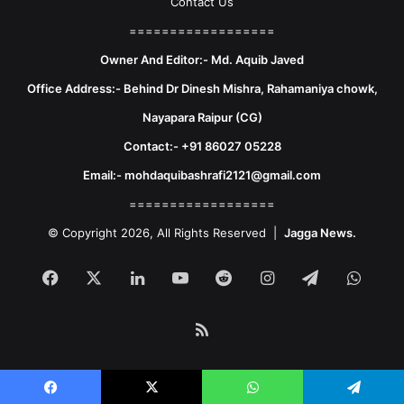
Contact Us
==================
Owner And Editor:- Md. Aquib Javed
Office Address:- Behind Dr Dinesh Mishra, Rahamaniya chowk,
Nayapara Raipur (CG)
Contact:- +91 86027 05228
Email:- mohdaquibashrafi2121@gmail.com
==================
© Copyright 2026, All Rights Reserved |
Jagga News.
Facebook
X
LinkedIn
YouTube
Reddit
Instagram
Telegram
What
RSS