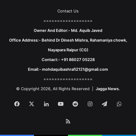
Contact Us
==================
Owner And Editor:- Md. Aquib Javed
Office Address:- Behind Dr Dinesh Mishra, Rahamaniya chowk,
Nayapara Raipur (CG)
Contact:- +91 86027 05228
Email:- mohdaquibashrafi2121@gmail.com
==================
© Copyright 2026, All Rights Reserved |
Jagga News.
Facebook
X
LinkedIn
YouTube
Reddit
Instagram
Telegram
What
RSS