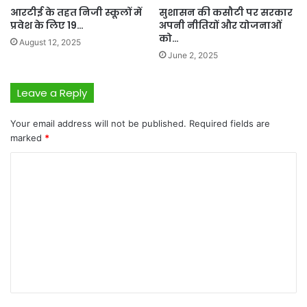
आरटीई के तहत निजी स्कूलों में
सुशासन की कसौटी पर सरकार
प्रवेश के लिए 19…
अपनी नीतियों और योजनाओं
को…
August 12, 2025
June 2, 2025
Leave a Reply
Your email address will not be published.
Required fields are
marked
*
C
o
m
m
e
n
t
*