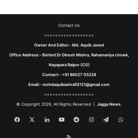
Contact Us
==================
Owner And Editor:- Md. Aquib Javed
Office Address:- Behind Dr Dinesh Mishra, Rahamaniya chowk,
Nayapara Raipur (CG)
Contact:- +91 86027 05228
Email:- mohdaquibashrafi2121@gmail.com
==================
© Copyright 2026, All Rights Reserved |
Jagga News.
Facebook
X
LinkedIn
YouTube
Reddit
Instagram
Telegram
What
RSS