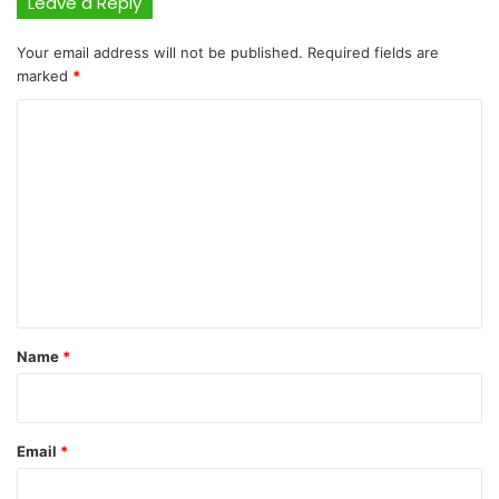
Leave a Reply
Your email address will not be published.
Required fields are
marked
*
C
o
m
m
e
n
t
*
Name
*
Email
*