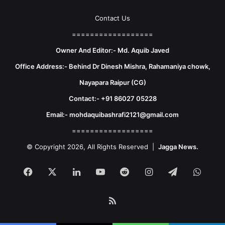
Contact Us
==================
Owner And Editor:- Md. Aquib Javed
Office Address:- Behind Dr Dinesh Mishra, Rahamaniya chowk,
Nayapara Raipur (CG)
Contact:- +91 86027 05228
Email:- mohdaquibashrafi2121@gmail.com
==================
© Copyright 2026, All Rights Reserved |
Jagga News.
Facebook
X
LinkedIn
YouTube
Reddit
Instagram
Telegram
What
RSS