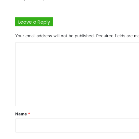
Leave a Reply
Your email address will not be published.
Required fields are 
C
o
m
m
e
n
t
*
Name
*