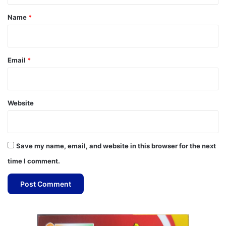
*
Name
*
Email
*
Website
Save my name, email, and website in this browser for the next
time I comment.