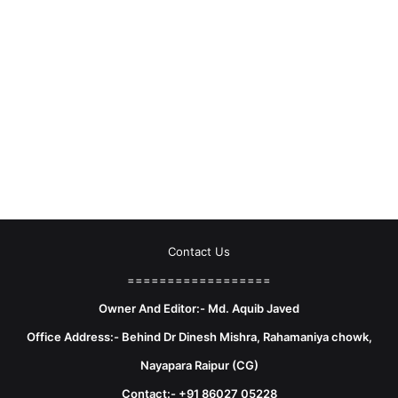
Contact Us
==================
Owner And Editor:- Md. Aquib Javed
Office Address:- Behind Dr Dinesh Mishra, Rahamaniya chowk,
Nayapara Raipur (CG)
Contact:- +91 86027 05228