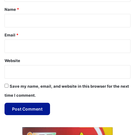
*
Name
*
Email
*
Website
Save my name, email, and website in this browser for the next
time I comment.