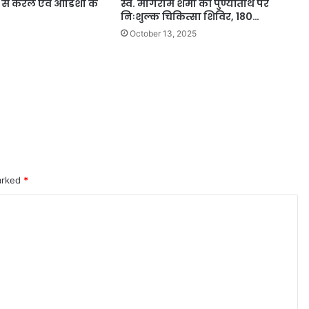
ाय से केरल एवं ओडिशा के
स्व. मांगेराम शर्मा की पुण्यतिथि पर
निःशुल्क चिकित्सा शिविर, 180…
October 13, 2025
marked
*