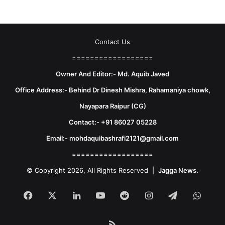
Contact Us
==================
Owner And Editor:- Md. Aquib Javed
Office Address:- Behind Dr Dinesh Mishra, Rahamaniya chowk,
Nayapara Raipur (CG)
Contact:- +91 86027 05228
Email:- mohdaquibashrafi2121@gmail.com
==================
© Copyright 2026, All Rights Reserved |
Jagga News.
Facebook
X
LinkedIn
YouTube
Reddit
Instagram
Telegram
What
RSS