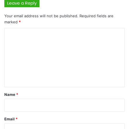
Leave a Reply
Your email address will not be published.
Required fields are
marked
*
C
o
m
m
e
n
t
*
Name
*
Email
*