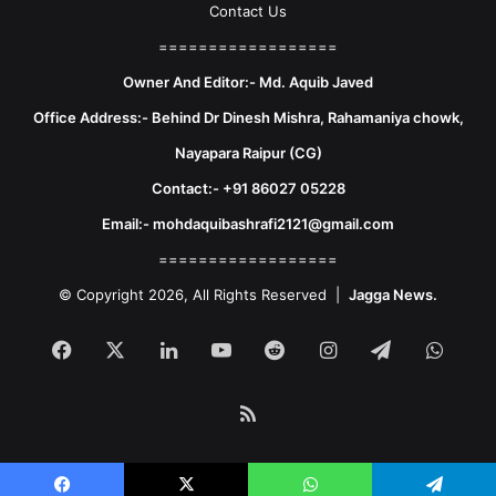
Contact Us
==================
Owner And Editor:- Md. Aquib Javed
Office Address:- Behind Dr Dinesh Mishra, Rahamaniya chowk,
Nayapara Raipur (CG)
Contact:- +91 86027 05228
Email:- mohdaquibashrafi2121@gmail.com
==================
© Copyright 2026, All Rights Reserved |
Jagga News.
Facebook
X
LinkedIn
YouTube
Reddit
Instagram
Telegram
What
RSS