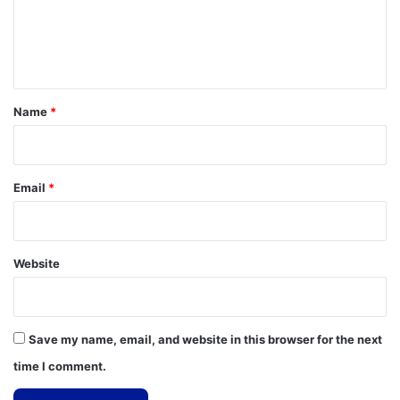
e
n
t
*
Name
*
Email
*
Website
Save my name, email, and website in this browser for the next
time I comment.